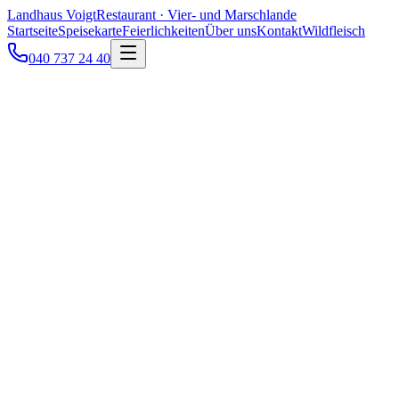
Landhaus Voigt
Restaurant · Vier- und Marschlande
Startseite
Speisekarte
Feierlichkeiten
Über uns
Kontakt
Wildfleisch
040 737 24 40