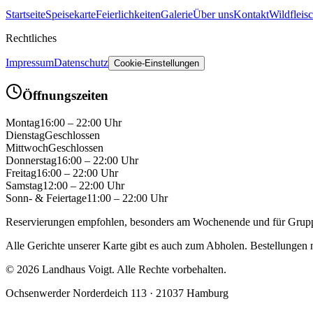
Startseite
Speisekarte
Feierlichkeiten
Galerie
Über uns
Kontakt
Wildfleis
Rechtliches
Impressum
Datenschutz
Cookie-Einstellungen
Öffnungszeiten
Montag
16:00
–
22:00
Uhr
Dienstag
Geschlossen
Mittwoch
Geschlossen
Donnerstag
16:00
–
22:00
Uhr
Freitag
16:00
–
22:00
Uhr
Samstag
12:00
–
22:00
Uhr
Sonn- & Feiertage
11:00
–
22:00
Uhr
Reservierungen empfohlen, besonders am Wochenende und für Gruppen
Alle Gerichte unserer Karte gibt es auch zum Abholen.
Bestellungen n
©
2026
Landhaus Voigt. Alle Rechte vorbehalten.
Ochsenwerder Norderdeich 113 · 21037 Hamburg