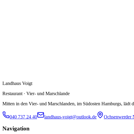
Telefon –
John Voigt
+49 172 7154753
E-Mail
landhaus-voigt@outlook.de
Landhaus Voigt
Restaurant · Vier- und Marschlande
Mitten in den Vier- und Marschlanden, im Südosten Hamburgs, lädt d
040 737 24 40
landhaus-voigt@outlook.de
Ochsenwerder 
Navigation