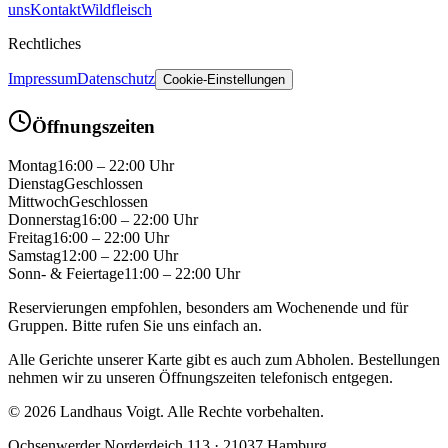
uns
Kontakt
Wildfleisch
Rechtliches
Impressum
Datenschutz
Cookie-Einstellungen
Öffnungszeiten
Montag
16:00
–
22:00
Uhr
Dienstag
Geschlossen
Mittwoch
Geschlossen
Donnerstag
16:00
–
22:00
Uhr
Freitag
16:00
–
22:00
Uhr
Samstag
12:00
–
22:00
Uhr
Sonn- & Feiertage
11:00
–
22:00
Uhr
Reservierungen empfohlen, besonders am Wochenende und für
Gruppen. Bitte rufen Sie uns einfach an.
Alle Gerichte unserer Karte gibt es auch zum Abholen.
Bestellungen
nehmen wir zu unseren Öffnungszeiten telefonisch entgegen.
©
2026
Landhaus Voigt. Alle Rechte vorbehalten.
Ochsenwerder Norderdeich 113 · 21037 Hamburg